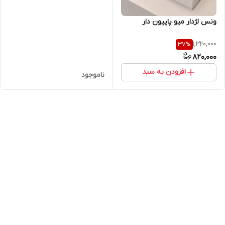
ونس لژدار میو پاپیون دار
1,320,000
37
%
820,000
افزودن به سبد
ناموجود