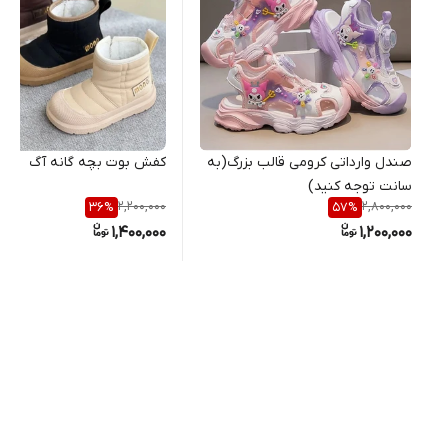
صندل وارداتی کرومی قالب بزرگ(به
کفش بوت بچه گانه آگ
سانت توجه کنید)
2,200,000
2,800,000
36
%
57
%
1,400,000
1,200,000