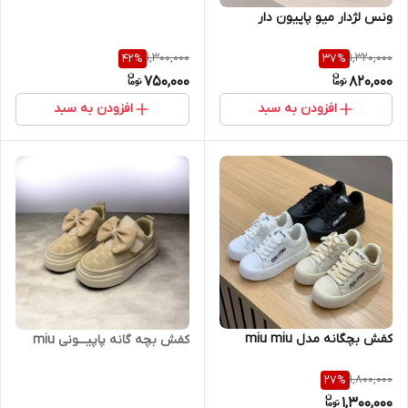
ونس لژدار میو پاپیون دار
1,300,000
1,320,000
42
%
37
%
750,000
820,000
افزودن به سبد
افزودن به سبد
کفش بچگانه مدل miu miu
کفش بچه گانه پاپیـــونی miu
1,800,000
27
%
1,300,000