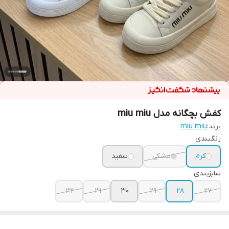
کفش بچگانه مدل miu miu
برند:
miu miu
رنگبندی
کرم
مشکی
سفید
سایزبندی
32
31
30
29
28
27