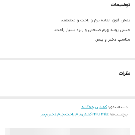
توضیحات
کفش فوق العاده نرم و راحت و منعطف،
جنس رویه چرم صنعتی و زیره بسیار راحت.
مناسب دختر و پسر.
سایزبندی:
نظرات
27 مناسب پای 17.5 سانت
28 مناسب پای 18 سانت
29 مناسب پای 18.5 سانت
دسته‌بندی
:
کفش بچه‌گانه
برچسب‌ها :
miu miu
،
کفش
،
نرم
،
راحت
،
چرم
،
دختر
،
پسر
30 مناسب پای 19 سانت
31مناسب پای 19.5 سانت