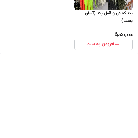
بند کفش و قفل بند (آسان
بست)
50,000
افزودن به سبد