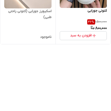
کتونی جورابی
اسکیچرز جورابی (کتونی راحتی
طبی)
1,500,000
46
%
800,000
افزودن به سبد
ناموجود