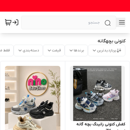
کتونی بچهگانه
پربازدیدترین
برندها
قیمت
دسته‌بندی
فقط م
کفش کتونی رانینگ بچه گانه