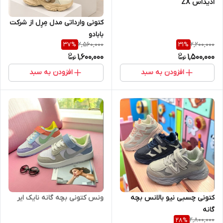
ادیداس ZX
کتونی وارداتی مدل مِرِل از شرکت
بابادو
2,560,000
2,200,000
37
%
31
%
1,600,000
1,500,000
افزودن به سبد
افزودن به سبد
ونس کتونی بچه گانه نایک ایر
کتونی چسبی نیو بالانس بچه
گانه
2,800,000
28
%