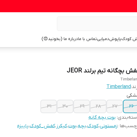
ش کودک
پاپوش
دمپایی
تماس با ما
درباره ما (بخونید😍)
ش بچگانه تیم برلند JEOR
Timberla
ند:
Timberland
شکی
31
30
29
28
27
26
ته‌بندی
:
بوت بچه گانه
چسب‌ها :
زمستونی
،
کودک
،
بچه
،
بوت
،
کیکرز
،
کفش_کودک
،
پاییزه