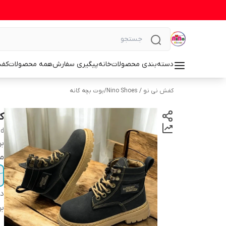
دسته‌بندی محصولات
خانه
پیگیری سفارش
همه محصولات
کف
کفش نی نو / Nino Shoes
/
بوت بچه گانه
کف
nd
بر
م
دس
بر