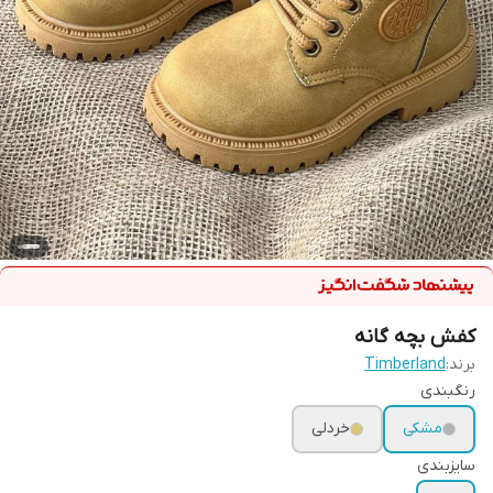
کفش بچه گانه
برند:
Timberland
رنگبندی
مشکی
خردلی
سایزبندی