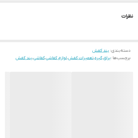
بار نیاز به باز و بست نداره !
اگه بند ساده هم دارید یا میخواید .میتونید از گیره های آسان بستی که
نظرات
تصویرش هست بگیرید و راحت کفشو بپوشید و درارید.
دسته‌بندی
:
بند کفش
برچسب‌ها :
یراق
،
گیره
،
تعمیرات کفش
،
لوازم کفاشی
،
کفاشی
،
بند کفش