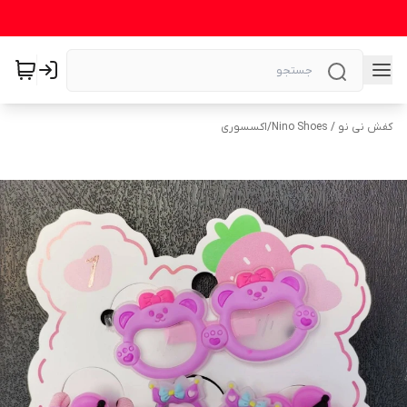
کفش نی نو / Nino Shoes
/
اکسسوری