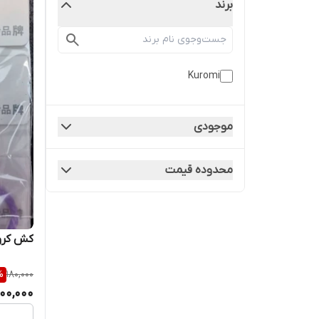
برند
Kuromi
موجودی
محدوده قیمت
کش کرو
%
180,000
100,000