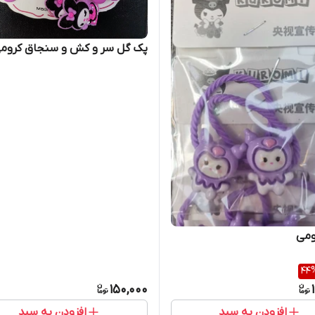
پک گل سر و کش و سنجاق کروم
می
44
150,000
افزودن به سبد
افزودن به سبد