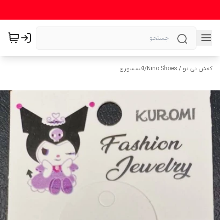
کفش نی نو / Nino Shoes
/
اکسسوری