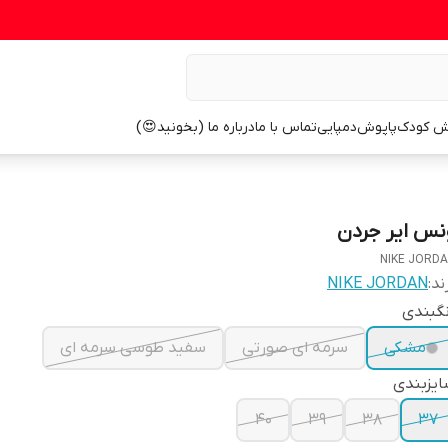
ش کودک
پاپوش
دمپایی
تماس با ما
درباره ما (بخونید😍)
نس ایر جردن
NIKE JORD
ند:
NIKE JORDAN
گبندی
مشکی
سرمه ای صورتی
سفید طوسی سرمه ای
یزبندی
40
39
38
37