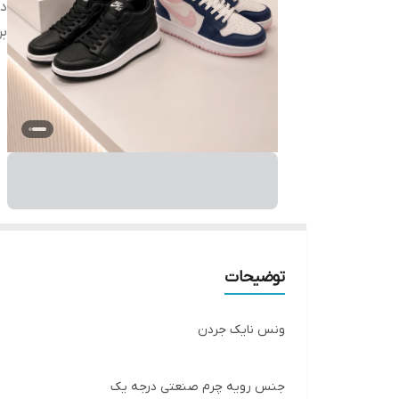
دس
بر
توضیحات
ونس نایک جردن
جنس رویه چرم صنعتی درجه یک