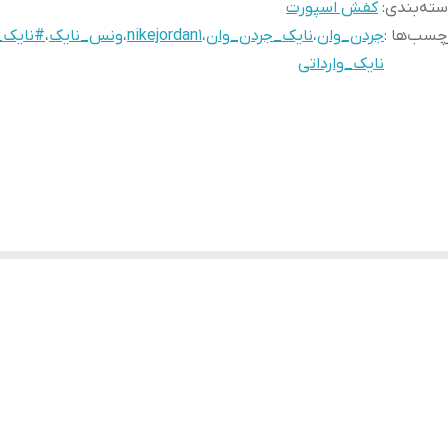
ته‌بندی
:
کفش اسپورت
چسب‌ها :
جردن_وان
،
نایک_جردن_وان
،
nikejordan1
،
ونس_نایک
،
#نایک_
نایک_وارداتی