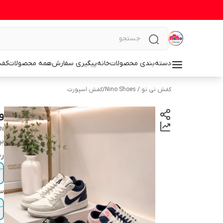
دسته‌بندی محصولات
خانه
پیگیری سفارش
همه محصولات
کف
کفش نی نو / Nino Shoes
/
کفش اسپورت
و
AN
بر
رن
سا