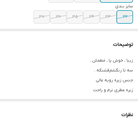
سایز بندی
37
36
35
34
33
32
توضیحات
زیبا ، خوش پا ، مطمئن .
سه تا رنگشم‌قشنگه .
جنس زیره رویه عالی
زیره عطری نرم و راحت
سایزبندی:
نظرات
32 مناسب پای 19.5 سانت