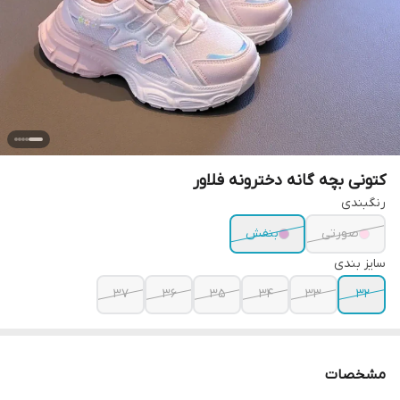
کتونی بچه گانه دخترونه فلاور
رنگبندی
صورتی
بنفش
سایز بندی
37
36
35
34
33
32
مشخصات