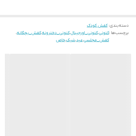
دنبال کتونی دخترونه میگردی ، این خودشه .
سایزبندی:
32سب پای ۱۹/۵ سانت
دسته‌بندی
:
کفش کودک
برچسب‌ها :
کتونی
،
کتونی_اورجینال
،
کتونی_دخترونه
،
کفش_بچگانه
،
۳۳ مناسب پای ۲۰ سانـــت
کفش_مجلسی
،
عید
،
شیک
،
خاص
۳۴ مناسب پای ۲۰/۵ سانت
۳۵ مناسب پای ۲۱ سانـــت
۳۶ مناسب پای ۲۱/۵ سانت
۳۷ مناسب پای ۲۲ سانـــت