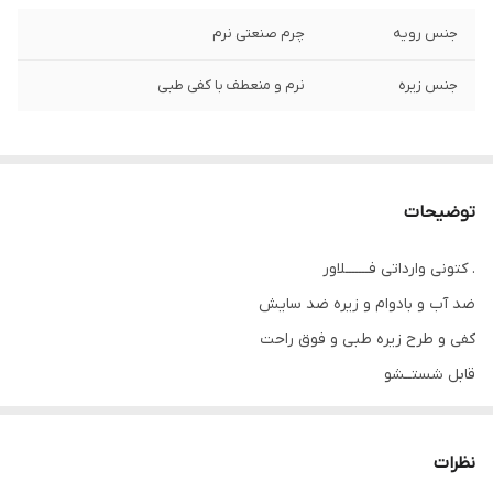
جنس رویه
چرم صنعتی نرم
جنس زیره
نرم و منعطف با کفی طبی
توضیحات
. کتونی وارداتی فـــــــلاور
ضد آب و‌ بادوام و زیره ضد سایش
کفی و طرح زیره طبی و فوق راحت
قابل شستــشو
جنس پلیمر لیز خوردن تو کارش نیست
بازم بگم ؟؟ دیگه فکر کردن داره ؟ رویه چرم صنعتی، با یه دستمال،
نظرات
راحت تمیز میشه