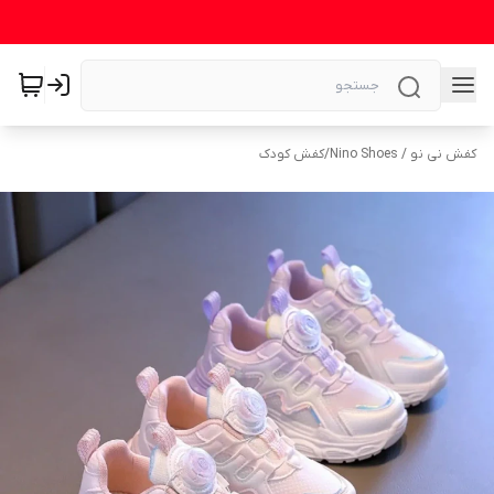
کفش نی نو / Nino Shoes
/
کفش کودک