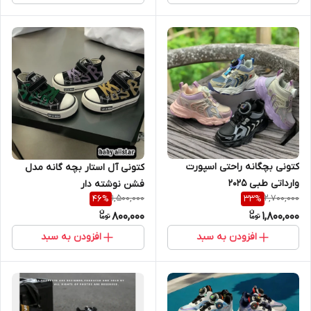
کتونی بچگانه راحتی اسپورت
کتونی آل استار بچه گانه مدل
وارداتی طبی 2025
فشن نوشته دار
1,500,000
2,700,000
46
%
33
%
800,000
1,800,000
افزودن به سبد
افزودن به سبد