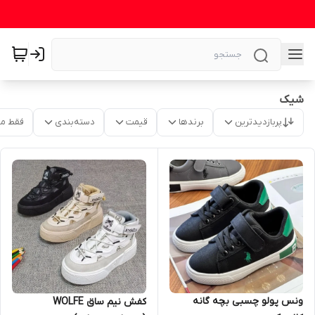
شیک
پربازدیدترین
برندها
قیمت
دسته‌بندی
فقط م
ونس پولو چسبی بچه گانه
کفش نیم ساق WOLFE