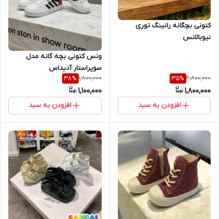
کتونی بچگانه رانینگ توری
نیوبالانس
ونس کتونی بچه گانه مدل
سوپراستار آدیداس
1,800,000
2,800,000
38
%
35
%
1,100,000
1,800,000
افزودن به سبد
افزودن به سبد