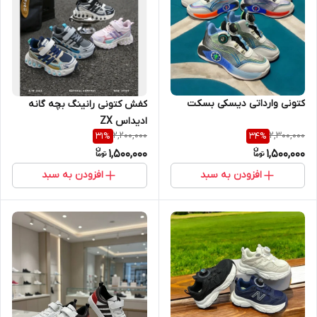
کتونی وارداتی دیسکی بسکت
کفش کتونی رانینگ بچه گانه
ادیداس ZX
2,200,000
2,300,000
31
%
34
%
1,500,000
1,500,000
افزودن به سبد
افزودن به سبد