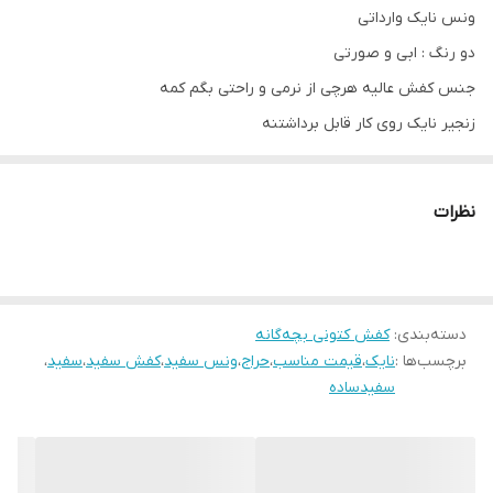
ونس نایک وارداتی
دو رنگ : ابی و صورتی
جنس کفش عالیه هرچی از نرمی و راحتی بگم کمه
زنجیر نایک روی کار قابل برداشتنه
براحتی تمیز میشه ( بهترین راه تمیز کردن کفش با هر جنسی ابر کفی
هست)
نظرات
یه ابرو کفی کنید و ابشو بگیرید . بکشید رو کفشو بعدم یه دستمال
خشک . وسسسسلام
سایزبندی کار :
26 مناسب پای 17 سانت
دسته‌بندی
:
کفش کتونی بچه‌گانه
برچسب‌ها :
نایک
،
قیمت مناسب
،
حراج
،
ونس سفید
،
کفش سفید
،
سفید
،
27 مناسب پای 17/5 سانت
سفیدساده
28 مناسب پای 18 سانت
29 مناسب پای 18/5 سانت
30 مناسب پای 19 سانت