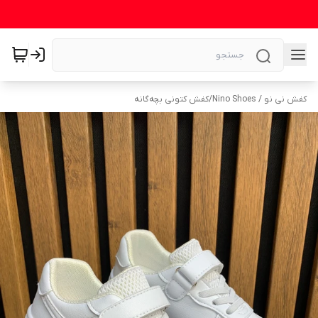
کفش نی نو / Nino Shoes
/
کفش کتونی بچه‌گانه