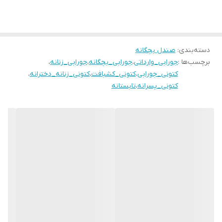
منعطف و خوش پا .
سایز بندی :
27 مناسب پای ۱۶ سانـــت
۲۸ مناسب پای ۱۶/۵ سانت
دسته‌بندی
:
صندل بچگانه
برچسب‌ها :
جورابی_وارداتی
،
جورابی_بچگانه
،
جورابی_زنانه
،
۲۹ مناسب پای ۱۷ سانــــت
کتونی_جورابی
،
کتونی_کشبافت
،
کتونی_زنانه_دخترانه
،
۳۰ مناسب پای ۱۷/۵ سانت
کتونی_پسرانه
،
تابستانه
۳۱ مناسب پای ۱۸ سانـــت .