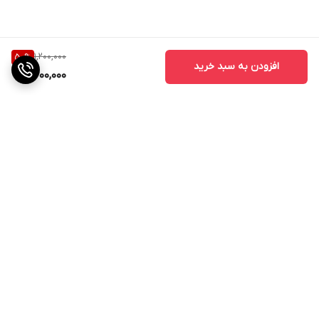
1,200,000
50
%
افزودن به سبد خرید
600,000
برگشت به بالا