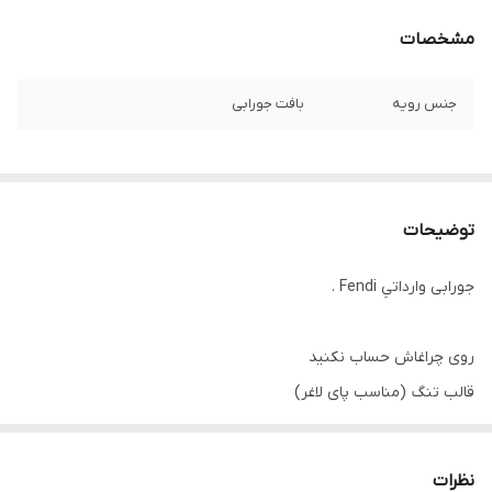
مشخصات
جنس رویه
بافت جورابی
توضیحات
جورابی وارداتیِ Fendi .
روی چراغاش حساب نکنید
قالب تنگ (مناسب پای لاغر)
خیلی سبُک و راحت خُنک
قابلِ شستشو تو ماشین
نظرات