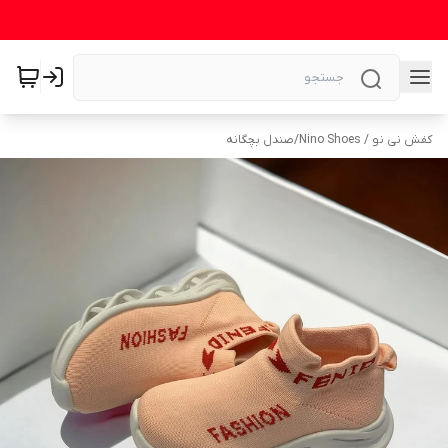
کفش نی نو / Nino Shoes
/
صندل بچگانه