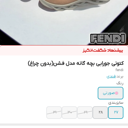
کتونی جورابی بچه گانه مدل فشن(بدون چراغ)
fendi
برند:
فندی
رنگ
صورتی
سایزبندی
31
30
29
28
27