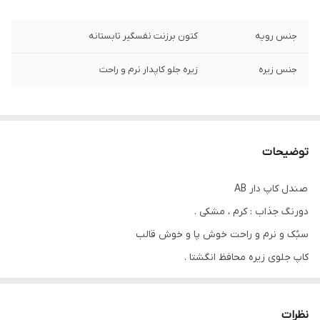
جنس رویه
کتون برزنت نفسگیر تابستانه
جنس زیره
زیره جلو کاپدار نرم و راحت
توضیحات
صندل کاپ دار AB
دورنگ جذاب : کرم ، مشکی .
سبُک و نرم و راحت خوش پا و خوش قالب
کاپ جلوی زیره محافظ انگشتا .
سایزبندیــــش :
۲۶ مناسب پای ۱۶ ســــانت
نظرات