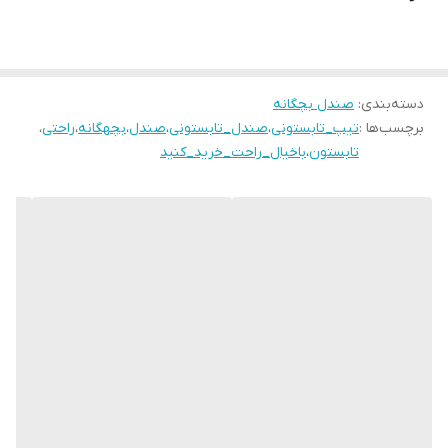
۲۷ مناسب پای ۱۶/۵ سانت
۲۸ مناسب پای ۱۷ سانـــــت
۲۹ مناسب پای ۱۷/۵ سانـت
۳۰ مناسب پای ۱۸ سانـــــت
دسته‌بندی
:
صندل بچگانه
برچسب‌ها :
تیپ_تابستونی
،
صندل_تابستونی
،
صندل
،
بچهگانه
،
راحتی
،
۳۱ مناسب پای ۱۸/۵ سانت
تابستون
،
باخیال_راحت_خرید_کنید