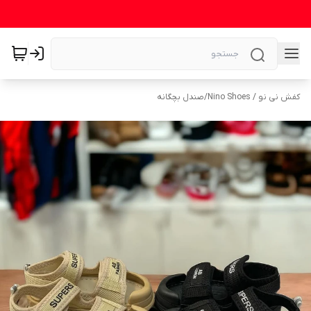
کفش نی نو / Nino Shoes
/
صندل بچگانه