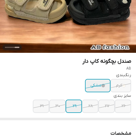
صندل بچگونه کاپ دار
AB
رنگبندی
کرم
مشکی
سایز بندی
31
30
29
28
27
26
مشخصات