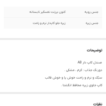
جنس رویه
کتون برزنت نفسگیر تابستانه
جنس زیره
زیره جلو کاپدار نرم و راحت
توضیحات
صندل کاپ دار AB
دورنگ جذاب : کرم ، مشکی .
سبُک و نرم و راحت خوش پا و خوش قالب
کاپ جلوی زیره محافظ انگشتا .
سایزبندیــــش :
۲۶ مناسب پای ۱۶ ســــانت
نظرات