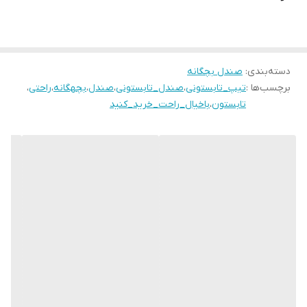
۲۷ مناسب پای ۱۶/۵ سانت
۲۸ مناسب پای ۱۷ سانـــــت
۲۹ مناسب پای ۱۷/۵ سانـت
۳۰ مناسب پای ۱۸ سانـــــت
دسته‌بندی
:
صندل بچگانه
برچسب‌ها :
تیپ_تابستونی
،
صندل_تابستونی
،
صندل
،
بچهگانه
،
راحتی
،
۳۱ مناسب پای ۱۸/۵ سانت
تابستون
،
باخیال_راحت_خرید_کنید