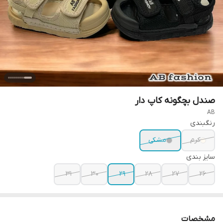
صندل بچگونه کاپ دار
AB
رنگبندی
کرم
مشکی
سایز بندی
31
30
29
28
27
26
مشخصات