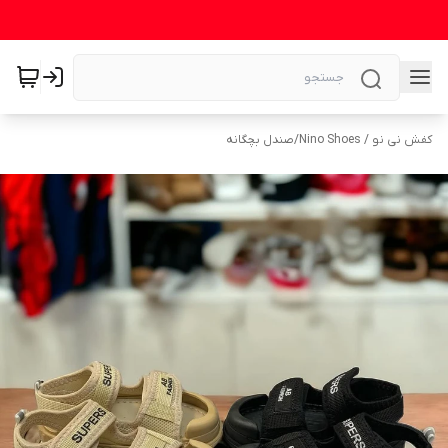
کفش نی نو / Nino Shoes
/
صندل بچگانه