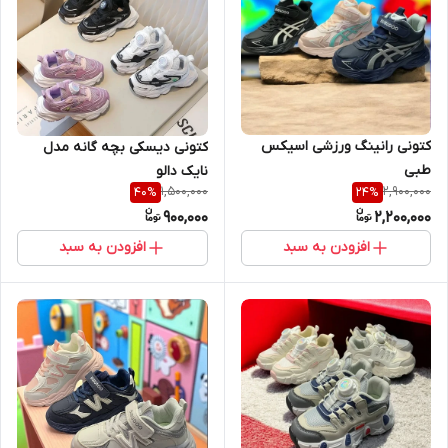
کتونی رانینگ ورزشی اسیکس
کتونی دیسکی بچه گانه مدل
طبی
نایک دالو
1,500,000
2,900,000
40
%
24
%
900,000
2,200,000
افزودن به سبد
افزودن به سبد