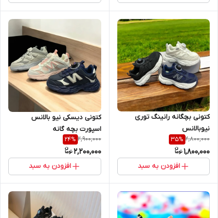
کتونی بچگانه رانینگ توری
کتونی دیسکی نیو بالانس
نیوبالانس
اسپورت بچه گانه
2,900,000
2,800,000
24
%
35
%
2,200,000
1,800,000
افزودن به سبد
افزودن به سبد