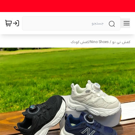
کفش نی نو / Nino Shoes
/
کفش کودک