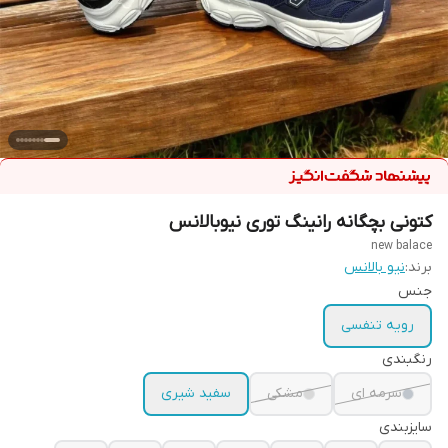
کتونی بچگانه رانینگ توری نیوبالانس
new balace
برند:
نیو بالانس
جنس
رویه تنفسی
رنگبندی
سرمه ای
مشکی
سفید شیری
سایزبندی