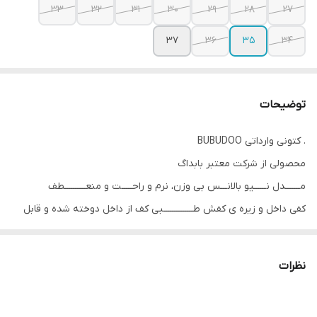
33
32
31
30
29
28
27
37
36
35
34
توضیحات
. کتونی وارداتی BUBUDOO
محصولی از شرکت معتبر بابداگ
مـــــــدل نــــــیو بالانـــس بی وزن، نرم و راحـــــت و منعــــــــــطف
کفی داخل و زیره ی کفش طــــــــــــــبی کف از داخل دوخته شده و قابل
شستشو
رویه ی کفش تنــــفسی
نظرات
رنگ بندی: مـــشکی، ســــرمه ای، ســـــفید
سایزبندی: دو گروه