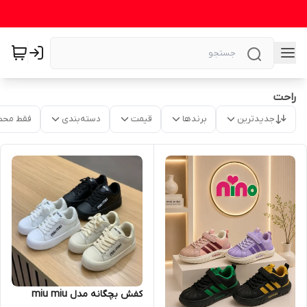
راحت
جدیدترین
برندها
قیمت
دسته‌بندی
فقط محص
کفش بچگانه مدل miu miu