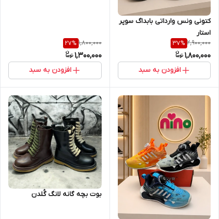
کتونی ونس وارداتی بابداگ سوپر
استار
1,800,000
2,900,000
27
%
37
%
1,300,000
1,800,000
افزودن به سبد
افزودن به سبد
بوت بچه گانه لانگ گُلدن