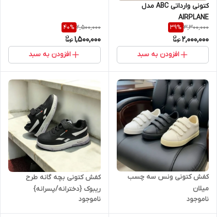
کتونی وارداتی ABC مدل
AIRPLANE
2,500,000
3,300,000
40
%
39
%
1,500,000
2,000,000
افزودن به سبد
افزودن به سبد
کفش کتونی ونس سه چسب
کفش کتونی بچه گانه طرح
میلان
ریبوک {دخترانه/پسرانه}
ناموجود
ناموجود