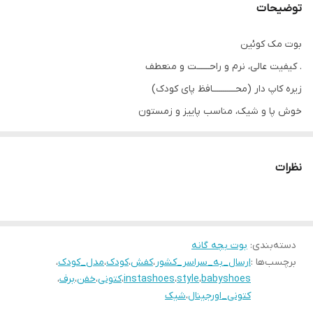
توضیحات
بوت مک کوئین
. کیفیت عالی، نرم و راحــــــت و منعطف
زیره کاپ دار (محـــــــــــافظ پای کودک)
خوش پا و شیک، مناسب پاییز و زمستون
رنگبندی:
کـــــرم، مشـــــکی، زرشـــــکی، سبز .
نظرات
سایزبندی:
22مناسب پای ۱۴ سانـــت
۲۳ مناسب پای ۱۴/۵ سانت
۲۴ مناسب پای ۱۵ سانــــت
دسته‌بندی
:
بوت بچه گانه
برچسب‌ها :
ارسال_به_سراسر_کشور
،
کفش
،
کودک
،
مدل_کودک
،
۲۵ مناسب پای ۱۵/۵ سانت
babyshoes
،
style
،
instashoes
،
کتونی
،
خفن
،
برف
،
کتونی_اورجینال
،
شیک