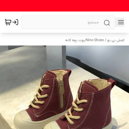
کفش نی نو / Nino Shoes
/
بوت بچه گانه