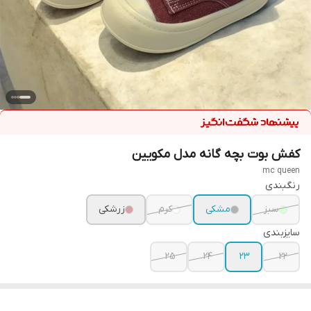
کفش بوت بچه گانه مدل مکویین
mc queen
رنگبندی
سبز
مشکی
کرم
زرشکی
سایزبندی
25
24
23
22