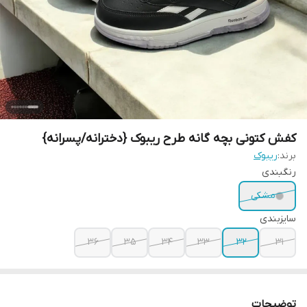
کفش کتونی بچه گانه طرح ریبوک {دخترانه/پسرانه}
برند:
ریبوک
رنگبندی
مشکی
سایزبندی
36
35
34
33
32
31
توضیحات