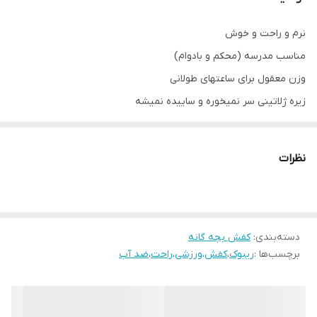
نرم و راحت و خوش
مناسب مدرسه (محکم و بادوام)
وزن معقول برای ساعتهای طولانی
زیره ژلاتینی سر نمیخوره و ساییده نمیشه
رویه ضد آب هست و خیلی راحت پاک‌ میشه
مناسب پاییز و زمستان
نظرات
کف دوخت(ماشین دوزی شده)
بت کفشای ارزون فضای مجاری قابل مقایسه نیست
دسته‌بندی
:
کفش بچه گانه
سایزبندی و سانت کفی داخل کفش :
برچسب‌ها :
ریبوک
،
کفش
،
ورزشی
،
راحت
،
ضد آب
31 مناسب پای 20 سانت
32 مناسب پای 20.5 سانت