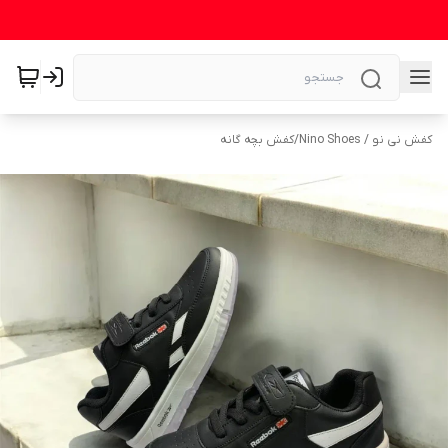
کفش نی نو / Nino Shoes
/
کفش بچه گانه