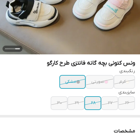
ونس کتونی بچه گانه فانتزی طرح کارگو
رنگبندی
کرم
صورتی
مشکی
سایزبندی
30
29
28
27
26
مشخصات