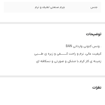
جنس
چرم صنعتی لطیف و نرم
توضیحات
. ونس کتونی وارداتی BAN
کیفیت عالی، نرم و راحت کــــــــفی و زیره ی طــــبی
زمینه ی کار کرم با مشکی و صورتی و نسکافه ای
‼سایزبندی:
مناسب پای ۱۶ سانــت
نظرات
۲۷ مناسب پای ۱۶.۵سانت
۲۸ مناسب پای ۱۷ سانـــت