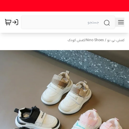
کفش نی نو / Nino Shoes
/
کفش کودک