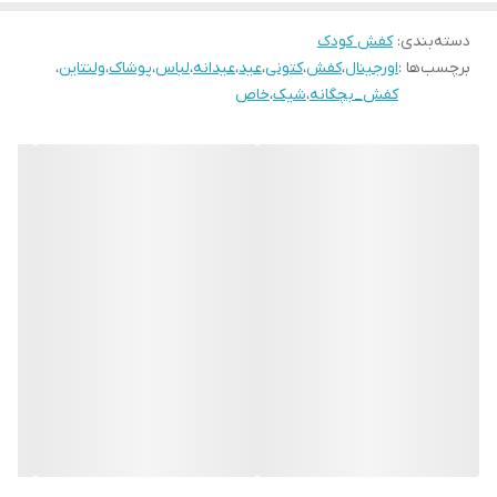
۲۹ مناسب پای ۱۷.۵ سانت
۳۰ مناسب پای ۱۸ سانــــت
دسته‌بندی
:
کفش کودک
برچسب‌ها :
اورجینال
،
کفش
،
کتونی
،
عید
،
عیدانه
،
لباس
،
پوشاک
،
ولنتاین
،
۳۱ مناسب پای ۱۸.۵ سانت
کفش_بچگانه
،
شیک
،
خاص