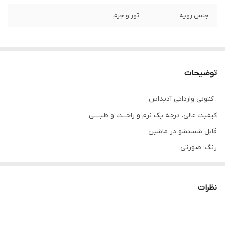
جنس رویه
تور و چرم
توضیحات
. کتونی وارداتی آدیداس
کیفیت عالی، درجه یک نرم و راحــت و طبــــی
قابل شستشو در ماشین
رنگ: صورتی
سایزبندی:
21 مناسب پای ۱۳.۵ سانــت
نظرات
۲۲مناسب پای ۱۴ سانـــــــت
۲۳مناسب پای ۱۴.۵سانــــت