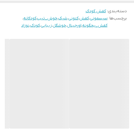
۲۴ مناسب پای ۱۵ سانـــــت
۲۵ مناسب پای ۱۵.۵ سانت
دسته‌بندی
:
کفش کودک
برچسب‌ها :
سیسمونی
،
کفش
،
کتونی
،
شیک
،
خوش_تیپ
،
کودکانه
،
۲۶مناسب پای ۱۶ سانـــــت
کفش_بچگونه
،
اورجینال
،
خوشگل
،
زیبایی
،
کودک
،
نوزاد