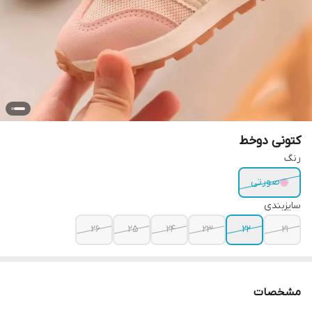
کتونی دوخط
رنگ
صورتی
سایزبندی
26
25
24
23
22
21
مشخصات