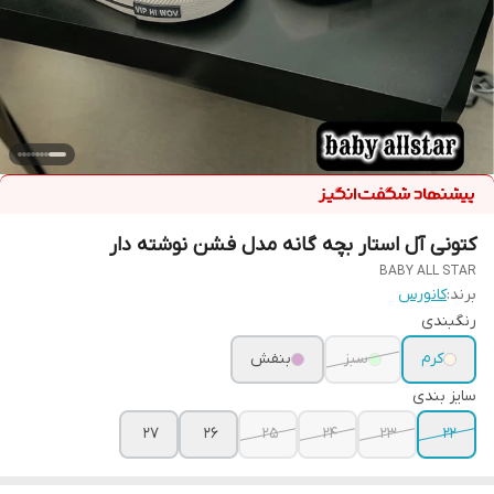
کتونی آل استار بچه گانه مدل فشن نوشته دار
BABY ALL STAR
برند:
کانورس
رنگبندی
کرم
سبز
بنفش
سایز بندی
27
26
25
24
23
22