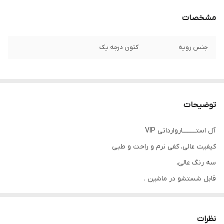
مشخصات
جنس رویه
کتون درجه یک
توضیحات
آل استـــــــــاروارداتی VIP
کیفیت عالی، کفی نرم و راحت و طبی
سه رنگ عالی،
قابل شستشو در ماشین .
سایزبندی این مدل :
22 مناسب پای ۱۳ سانــــت
نظرات