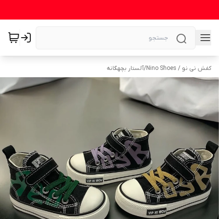
کفش نی نو / Nino Shoes
/
آلستار بچهگانه