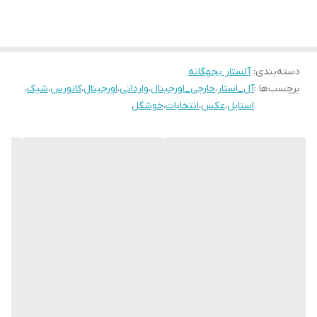
۲۳مناسب پای ۱۳.۵ سانت
۲۴مناسب پای ۱۴ سانــــت
۲۵مناسب پای ۱۴.۵ سانت
۲۶مناسب پای ۱۵ سانـــــت
دسته‌بندی
:
آلستار بچهگانه
برچسب‌ها :
آل_استار
،
خارجی_اورجینال
،
وارداتی
،
اورجینال
،
کانورس
،
شیک
،
۲۷ مناسب پای ۱۵.۵ سانت .
استایل
،
عکس
،
انتخابات
،
خوشگل