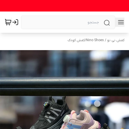
کفش نی نو / Nino Shoes
/
کفش کودک