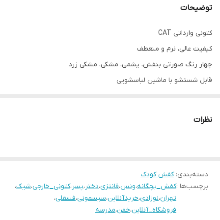
توضیحات
کتونی وارداتی CAT
کیفیت عالی، نرم و منعطف
چهار رنگ صورتی بنفش، یشمی، مشکی، مشکی زرد
قابل شستشو با ماشین لباسشویی
رویه کتونی چرم صنعتی (ضـــدآب)
باز وبست با مگنت (زیپ لاین)
نظرات
زیره تراک (ضد سایش)
سایزبندی:
26مناسب پای ۱۶سانـــــت
۲۷مناسب پای ۱۶.۵سانـت
دسته‌بندی
:
کفش کودک
برچسب‌ها :
کفش_بچگانه
،
ونس
،
فانتزی
،
دختر
،
پسر
،
کتونی_خارجی
،
شیک
،
۲۸مناسب پای ۱۷سانـــــت
تهران
،
نوزادی
،
خریدآنلاین
،
سیسمونی
،
فسقلی
،
۲۹مناسب پای ۱۷.۵سانـت
فروشگاه_آنلاین
،
خفن
،
مدرسه