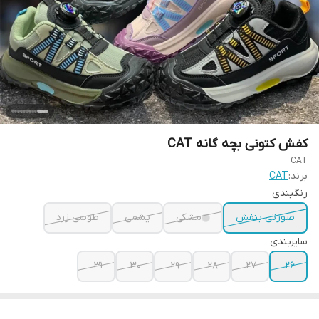
کفش کتونی بچه گانه CAT
CAT
برند:
CAT
رنگبندی
صورتی بنفش
مشکی
یشمی
طوسی زرد
سایزبندی
31
30
29
28
27
26