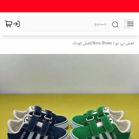
کفش نی نو / Nino Shoes
/
کفش کودک