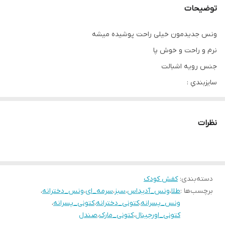
توضیحات
ونس جدیدمون خیلی راحت پوشیده میشه
نرم‌ و راحت و خوش پا
جنس رویه اشبالت
سایزبندیِ :
26 مناسب پای ۱۶.۵ سانت
۲۷ مناسب پای ۱۷ سانـــت
نظرات
۲۸ مناسب پای ۱۷.۵ سانت
۲۹ مناسب پای ۱۸ سانـــت
۳۰ مناسب پای ۱۸.۵سانــت
۳۱ مناسب پای ۱۹ سانــــت
دسته‌بندی
:
کفش کودک
برچسب‌ها :
طلا
،
ونس_آدیداس
،
سبز
،
سرمه_ای
،
ونس_دخترانه
،
ونس_پسرانه
،
کتونی_دخترانه
،
کتونی_پسرانه
،
کتونی_اورجینال
،
کتونی_مارک
،
صندل