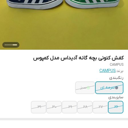
کفش کتونی بچه گانه آدیداس مدل کمپوس
CAMPUS
برند:
CAMPUS
رنگبندی
سرمه ای
سبز
سایزبندی
31
30
29
28
27
26